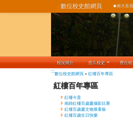
數位校史館網頁
南大首
:::
:::
校況簡介
悠久校史
歷任校
:::
數位校史館網頁
»
紅樓百年專區
紅樓百年專區
紅樓今昔
南師紅樓百歲慶攝影比賽
紅樓百歲慶文物展看板
紅樓百歲生日快樂